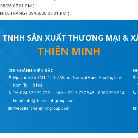
08/26 07:01 PM )
NHA TRANG ( 09/08/26 07:01 PM )
 TNHH SẢN XUẤT THƯƠNG MẠI & 
THIÊN MINH
CHI NHÁNH MIỀN BẮC
NH
Địa chỉ: Số 6-TM1-4, The Manor Central Park, Phường Lĩnh
Tel: 024 62 922 778 - Hotlite: 0913 777 548 - 0908 295 914
Email: info@thienminhgroup.com
Website: thienminhgroup.com