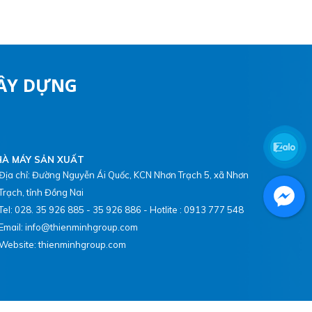
XÂY DỰNG
À MÁY SẢN XUẤT
Địa chỉ: Đường Nguyễn Ái Quốc, KCN Nhơn Trạch 5, xã Nhơn
Trạch, tỉnh Đồng Nai
Tel: 028. 35 926 885 - 35 926 886 - Hotlite : 0913 777 548
Email: info@thienminhgroup.com
Website: thienminhgroup.com