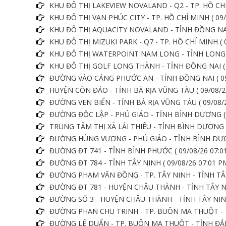
KHU ĐÔ THỊ LAKEVIEW NOVALAND - Q2 - TP. HỒ CHÍ 
KHU ĐÔ THỊ VẠN PHÚC CITY - TP. HỒ CHÍ MINH ( 09/
KHU ĐÔ THỊ AQUACITY NOVALAND - TỈNH ĐỒNG NAI (
KHU ĐÔ THỊ MIZUKI PARK - Q7 - TP. HỒ CHÍ MINH ( 0
KHU ĐÔ THỊ WATERPOINT NAM LONG - TỈNH LONG AN
KHU ĐÔ THỊ GOLF LONG THÀNH - TỈNH ĐỒNG NAI ( 0
ĐƯỜNG VÀO CẢNG PHƯỚC AN - TỈNH ĐỒNG NAI ( 09/
HUYỆN CÔN ĐẢO - TỈNH BÀ RỊA VŨNG TÀU ( 09/08/26
ĐƯỜNG VEN BIỂN - TỈNH BÀ RỊA VŨNG TÀU ( 09/08/2
ĐƯỜNG ĐỘC LẬP - PHÚ GIÁO - TỈNH BÌNH DƯƠNG ( 0
TRUNG TÂM THỊ XÃ LÁI THIÊU - TỈNH BÌNH DƯƠNG ( 
ĐƯỜNG HÙNG VƯƠNG - PHÚ GIÁO - TỈNH BÌNH DƯƠNG
ĐƯỜNG ĐT 741 - TỈNH BÌNH PHƯỚC ( 09/08/26 07:0
ĐƯỜNG ĐT 784 - TỈNH TÂY NINH ( 09/08/26 07:01 P
ĐƯỜNG PHẠM VĂN ĐỒNG - TP. TÂY NINH - TỈNH TÂY 
ĐƯỜNG ĐT 781 - HUYỆN CHÂU THÀNH - TỈNH TÂY NIN
ĐƯỜNG SỐ 3 - HUYỆN CHÂU THÀNH - TỈNH TÂY NINH 
ĐƯỜNG PHAN CHU TRINH - TP. BUÔN MA THUỘT - TỈ
ĐƯỜNG LÊ DUẨN - TP. BUÔN MA THUỘT - TỈNH ĐẮK L