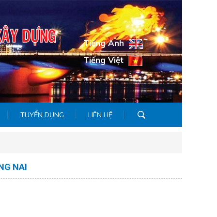
Tiếng Anh
Tiếng Việt
TUYỂN DỤNG
LIÊN HỆ
ỒNG NAI