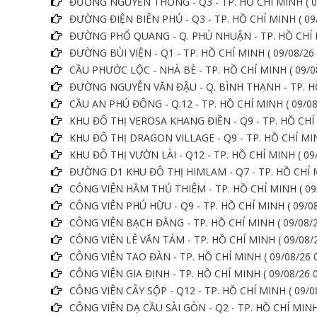
ĐƯỜNG NGUYỄN THÔNG - Q3 - TP. HỒ CHÍ MINH ( 09
ĐƯỜNG ĐIỆN BIÊN PHỦ - Q3 - TP. HỒ CHÍ MINH ( 09/
ĐƯỜNG PHỔ QUANG - Q. PHÚ NHUẬN - TP. HỒ CHÍ MI
ĐƯỜNG BÙI VIỆN - Q1 - TP. HỒ CHÍ MINH ( 09/08/26 
CẦU PHƯỚC LỘC - NHÀ BÈ - TP. HỒ CHÍ MINH ( 09/08
ĐƯỜNG NGUYỄN VĂN ĐẬU - Q. BÌNH THẠNH - TP. HỒ 
CẦU AN PHÚ ĐÔNG - Q.12 - TP. HỒ CHÍ MINH ( 09/08
KHU ĐÔ THỊ VEROSA KHANG ĐIỀN - Q9 - TP. HỒ CHÍ M
KHU ĐÔ THỊ DRAGON VILLAGE - Q9 - TP. HỒ CHÍ MINH
KHU ĐÔ THỊ VƯỜN LÀI - Q12 - TP. HỒ CHÍ MINH ( 09/
ĐƯỜNG D1 KHU ĐÔ THỊ HIMLAM - Q7 - TP. HỒ CHÍ MI
CÔNG VIÊN HẦM THỦ THIÊM - TP. HỒ CHÍ MINH ( 09/
CÔNG VIÊN PHÚ HỮU - Q9 - TP. HỒ CHÍ MINH ( 09/08
CÔNG VIÊN BẠCH ĐẰNG - TP. HỒ CHÍ MINH ( 09/08/2
CÔNG VIÊN LÊ VĂN TÁM - TP. HỒ CHÍ MINH ( 09/08/2
CÔNG VIÊN TAO ĐÀN - TP. HỒ CHÍ MINH ( 09/08/26 0
CÔNG VIÊN GIA ĐỊNH - TP. HỒ CHÍ MINH ( 09/08/26 0
CÔNG VIÊN CÂY SỘP - Q12 - TP. HỒ CHÍ MINH ( 09/08
CÔNG VIÊN DẠ CẦU SÀI GÒN - Q2 - TP. HỒ CHÍ MINH 