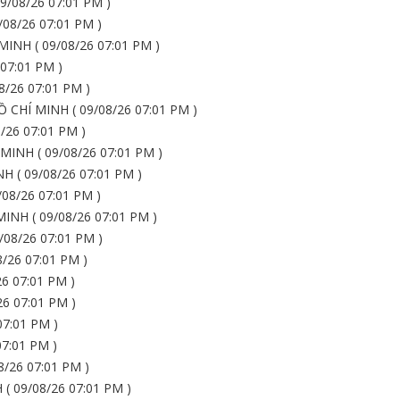
/08/26 07:01 PM )
08/26 07:01 PM )
NH ( 09/08/26 07:01 PM )
07:01 PM )
/26 07:01 PM )
CHÍ MINH ( 09/08/26 07:01 PM )
/26 07:01 PM )
INH ( 09/08/26 07:01 PM )
 ( 09/08/26 07:01 PM )
08/26 07:01 PM )
NH ( 09/08/26 07:01 PM )
08/26 07:01 PM )
/26 07:01 PM )
6 07:01 PM )
6 07:01 PM )
7:01 PM )
7:01 PM )
/26 07:01 PM )
( 09/08/26 07:01 PM )