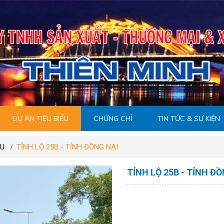
DỰ ÁN TIÊU BIỂU
CHỨNG CHỈ
TIN TỨC & SỰ KIỆN
ỂU
TỈNH LỘ 25B - TỈNH ĐỒNG NAI
TỈNH LỘ 25B - TỈNH Đ