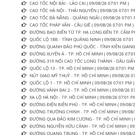
CAO TỐC NỘI BÀI - LÀO CAI ( 09/08/26 07:01 PM )
CAO TỐC HÀ NỘI - THÁI NGUYÊN ( 09/08/26 07:01 P
CAO TỐC ĐÀ NẴNG - QUẢNG NGÃI ( 09/08/26 07:01 
CAO TỐC PHÁP VÂN - CẦU GIẼ ( 09/08/26 07:01 PM )
ĐƯỜNG BAO BIỂN TỪ TP. HẠ LONG ĐẾN TP. CẨM PHẢ
QUỐC LỘ 18B - TỈNH QUẢNG NINH ( 09/08/26 07:01
ĐƯỜNG QUANH ĐẢO PHÚ QUỐC - TỈNH KIÊN GIANG ( 
ĐƯỜNG XUYÊN Á - TP. HỒ CHÍ MINH ( 09/08/26 07:0
ĐƯỜNG 319 NỐI CAO TỐC LONG THÀNH - DẦU GIÂY (
QUỐC LỘ 13 - TP. HỒ CHÍ MINH ( 09/08/26 07:01 PM 
NÚT GIAO MỸ THUỶ - TP. HỒ CHÍ MINH ( 09/08/26 07
QUỐC LỘ 1 - TP. HỒ CHÍ MINH ( 09/08/26 07:01 PM )
ĐƯỜNG VÀNH ĐAI 2 - TP. HỒ CHÍ MINH ( 09/08/26 07
XA LỘ HÀ NỘI - TP. HỒ CHÍ MINH ( 09/08/26 07:01 P
ĐƯỜNG ĐIỆN BIÊN PHỦ - TP. HỒ CHÍ MINH ( 09/08/2
ĐƯỜNG TRƯỜNG CHINH - TP. HỒ CHÍ MINH ( 09/08/2
ĐƯỜNG QUA ĐẢO KIM CƯƠNG - TP. HỒ CHÍ MINH ( 09
ĐƯỜNG NGUYỄN HỮU CẢNH - TP. HỒ CHÍ MINH ( 09/
ĐƯỜNG QUANG TRUNG - TP. HỒ CHÍ MINH ( 09/08/26