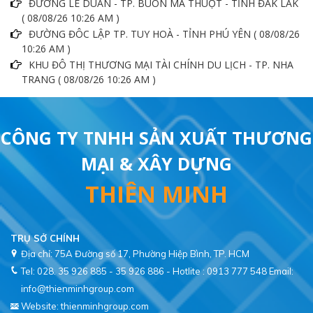
ĐƯỜNG LÊ DUẨN - TP. BUÔN MA THUỘT - TỈNH ĐẮK LẮK
( 08/08/26 10:26 AM )
ĐƯỜNG ĐÔC LẬP TP. TUY HOÀ - TỈNH PHÚ YÊN ( 08/08/26
10:26 AM )
KHU ĐÔ THỊ THƯƠNG MẠI TÀI CHÍNH DU LỊCH - TP. NHA
TRANG ( 08/08/26 10:26 AM )
CÔNG TY TNHH SẢN XUẤT THƯƠNG
MẠI & XÂY DỰNG
THIÊN MINH
TRỤ SỞ CHÍNH
Địa chỉ: 75A Đường số 17, Phường Hiệp Bình, TP. HCM
Tel: 028. 35 926 885 - 35 926 886 - Hotlite : 0913 777 548
Email:
info@thienminhgroup.com
Website: thienminhgroup.com