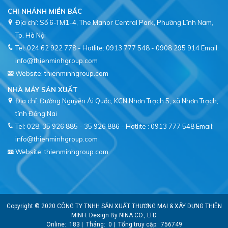
CHI NHÁNH MIỀN BẮC
Địa chỉ: Số 6-TM1-4, The Manor Central Park, Phường Lĩnh Nam,
Tel: 024 62 922 778 - Hotlite: 0913 777 548 - 0908 295 914
Email:
info@thienminhgroup.com
Website: thienminhgroup.com
NHÀ MÁY SẢN XUẤT
Địa chỉ: Đường Nguyễn Ái Quốc, KCN Nhơn Trạch 5, xã Nhơn Trạch,
tỉnh Đồng Nai
Tel: 028. 35 926 885 - 35 926 886 - Hotlite : 0913 777 548
Email:
info@thienminhgroup.com
Website: thienminhgroup.com
Copyright © 2020
CÔNG TY TNHH SẢN XUẤT THƯƠNG MẠI & XÂY DỰNG THIÊN
MINH
. Design By
NINA CO., LTD
Online:
183
|
Tháng:
0
|
Tổng truy cập:
756749