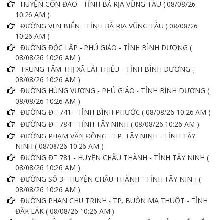
HUYỆN CÔN ĐẢO - TỈNH BÀ RỊA VŨNG TÀU ( 08/08/26
10:26 AM )
ĐƯỜNG VEN BIỂN - TỈNH BÀ RỊA VŨNG TÀU ( 08/08/26
10:26 AM )
ĐƯỜNG ĐỘC LẬP - PHÚ GIÁO - TỈNH BÌNH DƯƠNG (
08/08/26 10:26 AM )
TRUNG TÂM THỊ XÃ LÁI THIÊU - TỈNH BÌNH DƯƠNG (
08/08/26 10:26 AM )
ĐƯỜNG HÙNG VƯƠNG - PHÚ GIÁO - TỈNH BÌNH DƯƠNG (
08/08/26 10:26 AM )
ĐƯỜNG ĐT 741 - TỈNH BÌNH PHƯỚC ( 08/08/26 10:26 AM )
ĐƯỜNG ĐT 784 - TỈNH TÂY NINH ( 08/08/26 10:26 AM )
ĐƯỜNG PHẠM VĂN ĐỒNG - TP. TÂY NINH - TỈNH TÂY
NINH ( 08/08/26 10:26 AM )
ĐƯỜNG ĐT 781 - HUYỆN CHÂU THÀNH - TỈNH TÂY NINH (
08/08/26 10:26 AM )
ĐƯỜNG SỐ 3 - HUYỆN CHÂU THÀNH - TỈNH TÂY NINH (
08/08/26 10:26 AM )
ĐƯỜNG PHAN CHU TRINH - TP. BUÔN MA THUỘT - TỈNH
ĐẮK LẮK ( 08/08/26 10:26 AM )