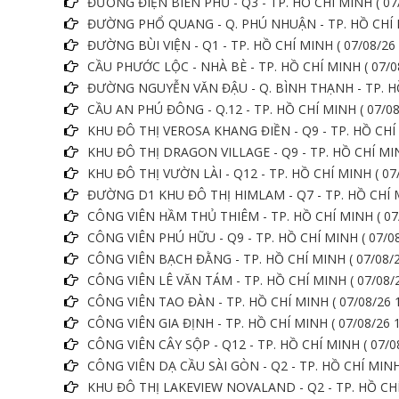
ĐƯỜNG ĐIỆN BIÊN PHỦ - Q3 - TP. HỒ CHÍ MINH ( 07/
ĐƯỜNG PHỔ QUANG - Q. PHÚ NHUẬN - TP. HỒ CHÍ MI
ĐƯỜNG BÙI VIỆN - Q1 - TP. HỒ CHÍ MINH ( 07/08/26 
CẦU PHƯỚC LỘC - NHÀ BÈ - TP. HỒ CHÍ MINH ( 07/08
ĐƯỜNG NGUYỄN VĂN ĐẬU - Q. BÌNH THẠNH - TP. HỒ 
CẦU AN PHÚ ĐÔNG - Q.12 - TP. HỒ CHÍ MINH ( 07/08
KHU ĐÔ THỊ VEROSA KHANG ĐIỀN - Q9 - TP. HỒ CHÍ M
KHU ĐÔ THỊ DRAGON VILLAGE - Q9 - TP. HỒ CHÍ MINH
KHU ĐÔ THỊ VƯỜN LÀI - Q12 - TP. HỒ CHÍ MINH ( 07/
ĐƯỜNG D1 KHU ĐÔ THỊ HIMLAM - Q7 - TP. HỒ CHÍ MI
CÔNG VIÊN HẦM THỦ THIÊM - TP. HỒ CHÍ MINH ( 07/
CÔNG VIÊN PHÚ HỮU - Q9 - TP. HỒ CHÍ MINH ( 07/08
CÔNG VIÊN BẠCH ĐẰNG - TP. HỒ CHÍ MINH ( 07/08/2
CÔNG VIÊN LÊ VĂN TÁM - TP. HỒ CHÍ MINH ( 07/08/2
CÔNG VIÊN TAO ĐÀN - TP. HỒ CHÍ MINH ( 07/08/26 1
CÔNG VIÊN GIA ĐỊNH - TP. HỒ CHÍ MINH ( 07/08/26 1
CÔNG VIÊN CÂY SỘP - Q12 - TP. HỒ CHÍ MINH ( 07/08
CÔNG VIÊN DẠ CẦU SÀI GÒN - Q2 - TP. HỒ CHÍ MINH 
KHU ĐÔ THỊ LAKEVIEW NOVALAND - Q2 - TP. HỒ CHÍ 