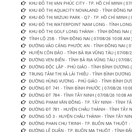
KHU ĐÔ THỊ VẠN PHÚC CITY - TP. HỒ CHÍ MINH ( 07/
KHU ĐÔ THỊ AQUACITY NOVALAND - TỈNH ĐỒNG NAI (
KHU ĐÔ THỊ MIZUKI PARK - Q7 - TP. HỒ CHÍ MINH ( 0
KHU ĐÔ THỊ WATERPOINT NAM LONG - TỈNH LONG AN
KHU ĐÔ THỊ GOLF LONG THÀNH - TỈNH ĐỒNG NAI ( 0
TỈNH LỘ 25B - TỈNH ĐỒNG NAI ( 07/08/26 10:08 AM 
ĐƯỜNG VÀO CẢNG PHƯỚC AN - TỈNH ĐỒNG NAI ( 07/
HUYỆN CÔN ĐẢO - TỈNH BÀ RỊA VŨNG TÀU ( 07/08/26
ĐƯỜNG VEN BIỂN - TỈNH BÀ RỊA VŨNG TÀU ( 07/08/2
ĐƯỜNG ĐỘC LẬP - PHÚ GIÁO - TỈNH BÌNH DƯƠNG ( 0
TRUNG TÂM THỊ XÃ LÁI THIÊU - TỈNH BÌNH DƯƠNG ( 
ĐƯỜNG HÙNG VƯƠNG - PHÚ GIÁO - TỈNH BÌNH DƯƠNG
ĐƯỜNG ĐT 741 - TỈNH BÌNH PHƯỚC ( 07/08/26 10:0
ĐƯỜNG ĐT 784 - TỈNH TÂY NINH ( 07/08/26 10:08 A
ĐƯỜNG PHẠM VĂN ĐỒNG - TP. TÂY NINH - TỈNH TÂY 
ĐƯỜNG ĐT 781 - HUYỆN CHÂU THÀNH - TỈNH TÂY NIN
ĐƯỜNG SỐ 3 - HUYỆN CHÂU THÀNH - TỈNH TÂY NINH 
ĐƯỜNG PHAN CHU TRINH - TP. BUÔN MA THUỘT - TỈ
ĐƯỜNG LÊ DUẨN - TP. BUÔN MA THUỘT - TỈNH ĐẮK L