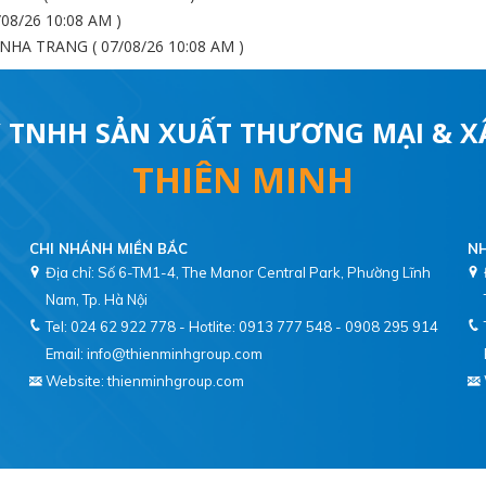
08/26 10:08 AM )
NHA TRANG ( 07/08/26 10:08 AM )
 TNHH SẢN XUẤT THƯƠNG MẠI & 
THIÊN MINH
CHI NHÁNH MIỀN BẮC
NH
Địa chỉ: Số 6-TM1-4, The Manor Central Park, Phường Lĩnh
Tel: 024 62 922 778 - Hotlite: 0913 777 548 - 0908 295 914
Email: info@thienminhgroup.com
Website: thienminhgroup.com