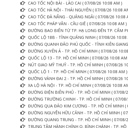
CAO TỐC NỘI BÀI - LÀO CAI ( 07/08/26 10:08 AM )
CAO TỐC HÀ NỘI - THÁI NGUYÊN ( 07/08/26 10:08 A
CAO TỐC ĐÀ NẴNG - QUẢNG NGÃI ( 07/08/26 10:08 
CAO TỐC PHÁP VÂN - CẦU GIẼ ( 07/08/26 10:08 AM )
ĐƯỜNG BAO BIỂN TỪ TP. HẠ LONG ĐẾN TP. CẨM PHẢ
QUỐC LỘ 18B - TỈNH QUẢNG NINH ( 07/08/26 10:08
ĐƯỜNG QUANH ĐẢO PHÚ QUỐC - TỈNH KIÊN GIANG ( 
ĐƯỜNG XUYÊN Á - TP. HỒ CHÍ MINH ( 07/08/26 10:0
QUỐC LỘ 13 - TP. HỒ CHÍ MINH ( 07/08/26 10:08 AM 
NÚT GIAO MỸ THUỶ - TP. HỒ CHÍ MINH ( 07/08/26 10
QUỐC LỘ 1 - TP. HỒ CHÍ MINH ( 07/08/26 10:08 AM )
ĐƯỜNG VÀNH ĐAI 2 - TP. HỒ CHÍ MINH ( 07/08/26 10
XA LỘ HÀ NỘI - TP. HỒ CHÍ MINH ( 07/08/26 10:08 A
ĐƯỜNG ĐIỆN BIÊN PHỦ - TP. HỒ CHÍ MINH ( 07/08/2
ĐƯỜNG TRƯỜNG CHINH - TP. HỒ CHÍ MINH ( 07/08/2
ĐƯỜNG QUA ĐẢO KIM CƯƠNG - TP. HỒ CHÍ MINH ( 07
ĐƯỜNG NGUYỄN HỮU CẢNH - TP. HỒ CHÍ MINH ( 07/
ĐƯỜNG QUANG TRUNG - TP. HỒ CHÍ MINH ( 07/08/26
TRUNG TÂM HÀNH CHÍNH Q. BÌNH CHÁNH - TP. HỒ CH