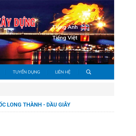
Tiếng Anh
Tiếng Việt
TUYỂN DỤNG
LIÊN HỆ
ỐC LONG THÀNH - DẦU GIÂY