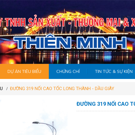
DỰ ÁN TIÊU BIỂU
CHỨNG CHỈ
TIN TỨC & SỰ KIỆN
ỂU
ĐƯỜNG 319 NỐI CAO TỐC LONG THÀNH - DẦU GIÂY
ĐƯỜNG 319 NỐI CAO T