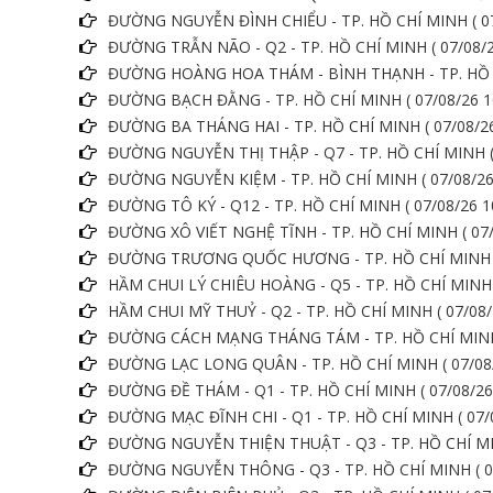
ĐƯỜNG NGUYỄN ĐÌNH CHIỂU - TP. HỒ CHÍ MINH ( 07
ĐƯỜNG TRẪN NÃO - Q2 - TP. HỒ CHÍ MINH ( 07/08/2
ĐƯỜNG HOÀNG HOA THÁM - BÌNH THẠNH - TP. HỒ CH
ĐƯỜNG BẠCH ĐẰNG - TP. HỒ CHÍ MINH ( 07/08/26 1
ĐƯỜNG BA THÁNG HAI - TP. HỒ CHÍ MINH ( 07/08/26
ĐƯỜNG NGUYỄN THỊ THẬP - Q7 - TP. HỒ CHÍ MINH ( 
ĐƯỜNG NGUYỄN KIỆM - TP. HỒ CHÍ MINH ( 07/08/26
ĐƯỜNG TÔ KÝ - Q12 - TP. HỒ CHÍ MINH ( 07/08/26 1
ĐƯỜNG XÔ VIẾT NGHỆ TĨNH - TP. HỒ CHÍ MINH ( 07/
ĐƯỜNG TRƯƠNG QUỐC HƯƠNG - TP. HỒ CHÍ MINH ( 
HẦM CHUI LÝ CHIÊU HOÀNG - Q5 - TP. HỒ CHÍ MINH (
HẦM CHUI MỸ THUỶ - Q2 - TP. HỒ CHÍ MINH ( 07/08/
ĐƯỜNG CÁCH MẠNG THÁNG TÁM - TP. HỒ CHÍ MINH (
ĐƯỜNG LẠC LONG QUÂN - TP. HỒ CHÍ MINH ( 07/08/
ĐƯỜNG ĐỀ THÁM - Q1 - TP. HỒ CHÍ MINH ( 07/08/26
ĐƯỜNG MẠC ĐĨNH CHI - Q1 - TP. HỒ CHÍ MINH ( 07/0
ĐƯỜNG NGUYỄN THIỆN THUẬT - Q3 - TP. HỒ CHÍ MIN
ĐƯỜNG NGUYỄN THÔNG - Q3 - TP. HỒ CHÍ MINH ( 07