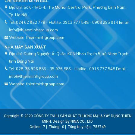
CHI NHÁNH MIỀN BẮC
Địa chỉ: Số 6-TM1-4, The Manor Central Park, Phường Lĩnh Nam,
Tel: 024 62 922 778 - Hotlite: 0913 777 548 - 0908 295 914
Email:
info@thienminhgroup.com
Website: thienminhgroup.com
NHÀ MÁY SẢN XUẤT
Địa chỉ: Đường Nguyễn Ái Quốc, KCN Nhơn Trạch 5, xã Nhơn Trạch,
tỉnh Đồng Nai
Tel: 028. 35 926 885 - 35 926 886 - Hotlite : 0913 777 548
Email:
info@thienminhgroup.com
Website: thienminhgroup.com
Copyright © 2020
CÔNG TY TNHH SẢN XUẤT THƯƠNG MẠI & XÂY DỰNG THIÊN
MINH
. Design By
NINA CO., LTD
Online:
7
|
Tháng:
0
|
Tổng truy cập:
756749