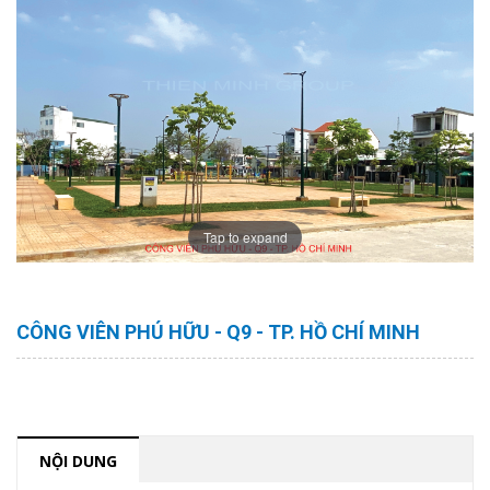
Tap to expand
CÔNG VIÊN PHÚ HỮU - Q9 - TP. HỒ CHÍ MINH
NỘI DUNG