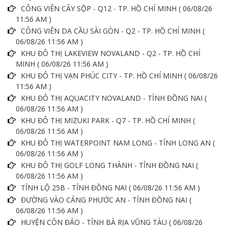
CÔNG VIÊN CÂY SỘP - Q12 - TP. HỒ CHÍ MINH ( 06/08/26
11:56 AM )
CÔNG VIÊN DẠ CẦU SÀI GÒN - Q2 - TP. HỒ CHÍ MINH (
06/08/26 11:56 AM )
KHU ĐÔ THỊ LAKEVIEW NOVALAND - Q2 - TP. HỒ CHÍ
MINH ( 06/08/26 11:56 AM )
KHU ĐÔ THỊ VẠN PHÚC CITY - TP. HỒ CHÍ MINH ( 06/08/26
11:56 AM )
KHU ĐÔ THỊ AQUACITY NOVALAND - TỈNH ĐỒNG NAI (
06/08/26 11:56 AM )
KHU ĐÔ THỊ MIZUKI PARK - Q7 - TP. HỒ CHÍ MINH (
06/08/26 11:56 AM )
KHU ĐÔ THỊ WATERPOINT NAM LONG - TỈNH LONG AN (
06/08/26 11:56 AM )
KHU ĐÔ THỊ GOLF LONG THÀNH - TỈNH ĐỒNG NAI (
06/08/26 11:56 AM )
TỈNH LỘ 25B - TỈNH ĐỒNG NAI ( 06/08/26 11:56 AM )
ĐƯỜNG VÀO CẢNG PHƯỚC AN - TỈNH ĐỒNG NAI (
06/08/26 11:56 AM )
HUYỆN CÔN ĐẢO - TỈNH BÀ RỊA VŨNG TÀU ( 06/08/26