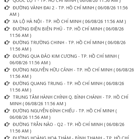
QUỐC LỘ 1 - TP. HỒ CHÍ MINH ( 06/08/26 11:56 AM )
ĐƯỜNG VÀNH ĐAI 2 - TP. HỒ CHÍ MINH ( 06/08/26 11:56
AM )
XA LỘ HÀ NỘI - TP. HỒ CHÍ MINH ( 06/08/26 11:56 AM )
ĐƯỜNG ĐIỆN BIÊN PHỦ - TP. HỒ CHÍ MINH ( 06/08/26
11:56 AM )
ĐƯỜNG TRƯỜNG CHINH - TP. HỒ CHÍ MINH ( 06/08/26
11:56 AM )
ĐƯỜNG QUA ĐẢO KIM CƯƠNG - TP. HỒ CHÍ MINH (
06/08/26 11:56 AM )
ĐƯỜNG NGUYỄN HỮU CẢNH - TP. HỒ CHÍ MINH ( 06/08/26
11:56 AM )
ĐƯỜNG QUANG TRUNG - TP. HỒ CHÍ MINH ( 06/08/26
11:56 AM )
TRUNG TÂM HÀNH CHÍNH Q. BÌNH CHÁNH - TP. HỒ CHÍ
MINH ( 06/08/26 11:56 AM )
ĐƯỜNG NGUYỄN ĐÌNH CHIỂU - TP. HỒ CHÍ MINH (
06/08/26 11:56 AM )
ĐƯỜNG TRẪN NÃO - Q2 - TP. HỒ CHÍ MINH ( 06/08/26
11:56 AM )
ĐƯỜNG HOÀNG HOA THÁM - BÌNH THẠNH - TP. HỒ CHÍ