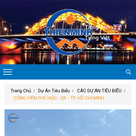
Tiếng Anh
Tiếng Việt
Trang Chủ
Dự Án Tiêu Biểu
CÁC DỰ ÁN TIÊU BIỂU
CÔNG VIÊN PHÚ HỮU - Q9 - TP. HỒ CHÍ MINH