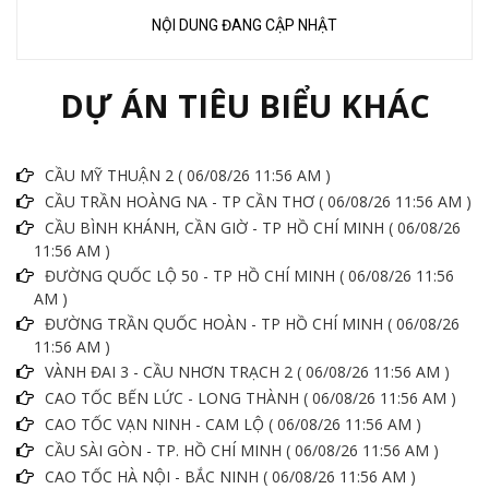
NỘI DUNG ĐANG CẬP NHẬT
DỰ ÁN TIÊU BIỂU KHÁC
CẦU MỸ THUẬN 2 ( 06/08/26 11:56 AM )
CẦU TRẦN HOÀNG NA - TP CẦN THƠ ( 06/08/26 11:56 AM )
CẦU BÌNH KHÁNH, CẦN GIỜ - TP HỒ CHÍ MINH ( 06/08/26
11:56 AM )
ĐƯỜNG QUỐC LỘ 50 - TP HỒ CHÍ MINH ( 06/08/26 11:56
AM )
ĐƯỜNG TRẦN QUỐC HOÀN - TP HỒ CHÍ MINH ( 06/08/26
11:56 AM )
VÀNH ĐAI 3 - CẦU NHƠN TRẠCH 2 ( 06/08/26 11:56 AM )
CAO TỐC BẾN LỨC - LONG THÀNH ( 06/08/26 11:56 AM )
CAO TỐC VẠN NINH - CAM LỘ ( 06/08/26 11:56 AM )
CẦU SÀI GÒN - TP. HỒ CHÍ MINH ( 06/08/26 11:56 AM )
CAO TỐC HÀ NỘI - BẮC NINH ( 06/08/26 11:56 AM )