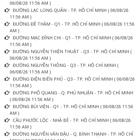
06/08/26 11:56 AM )
ĐƯỜNG LẠC LONG QUÂN - TP. HỒ CHÍ MINH ( 06/08/26
11:56 AM )
ĐƯỜNG ĐỀ THÁM - Q1 - TP. HỒ CHÍ MINH ( 06/08/26 11:56
AM )
ĐƯỜNG MẠC ĐĨNH CHI - Q1 - TP. HỒ CHÍ MINH ( 06/08/26
11:56 AM )
ĐƯỜNG NGUYỄN THIỆN THUẬT - Q3 - TP. HỒ CHÍ MINH (
06/08/26 11:56 AM )
ĐƯỜNG NGUYỄN THÔNG - Q3 - TP. HỒ CHÍ MINH (
06/08/26 11:56 AM )
ĐƯỜNG ĐIỆN BIÊN PHỦ - Q3 - TP. HỒ CHÍ MINH ( 06/08/26
11:56 AM )
ĐƯỜNG PHỔ QUANG - Q. PHÚ NHUẬN - TP. HỒ CHÍ MINH
( 06/08/26 11:56 AM )
ĐƯỜNG BÙI VIỆN - Q1 - TP. HỒ CHÍ MINH ( 06/08/26 11:56
AM )
CẦU PHƯỚC LỘC - NHÀ BÈ - TP. HỒ CHÍ MINH ( 06/08/26
11:56 AM )
ĐƯỜNG NGUYỄN VĂN ĐẬU - Q. BÌNH THẠNH - TP. HỒ CHÍ