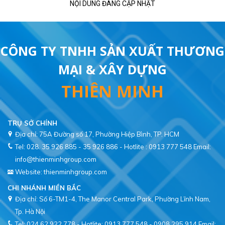
NỘI DUNG ĐANG CẬP NHẬT
CÔNG TY TNHH SẢN XUẤT THƯƠNG
MẠI & XÂY DỰNG
THIÊN MINH
TRỤ SỞ CHÍNH
Địa chỉ: 75A Đường số 17, Phường Hiệp Bình, TP. HCM
Tel: 028. 35 926 885 - 35 926 886 - Hotlite : 0913 777 548
Email:
info@thienminhgroup.com
Website: thienminhgroup.com
CHI NHÁNH MIỀN BẮC
Địa chỉ: Số 6-TM1-4, The Manor Central Park, Phường Lĩnh Nam,
Tel: 024 62 922 778 - Hotlite: 0913 777 548 - 0908 295 914
Email: