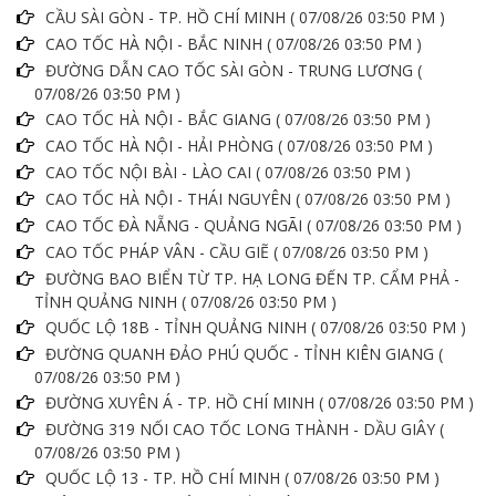
CẦU SÀI GÒN - TP. HỒ CHÍ MINH ( 07/08/26 03:50 PM )
CAO TỐC HÀ NỘI - BẮC NINH ( 07/08/26 03:50 PM )
ĐƯỜNG DẪN CAO TỐC SÀI GÒN - TRUNG LƯƠNG (
07/08/26 03:50 PM )
CAO TỐC HÀ NỘI - BẮC GIANG ( 07/08/26 03:50 PM )
CAO TỐC HÀ NỘI - HẢI PHÒNG ( 07/08/26 03:50 PM )
CAO TỐC NỘI BÀI - LÀO CAI ( 07/08/26 03:50 PM )
CAO TỐC HÀ NỘI - THÁI NGUYÊN ( 07/08/26 03:50 PM )
CAO TỐC ĐÀ NẴNG - QUẢNG NGÃI ( 07/08/26 03:50 PM )
CAO TỐC PHÁP VÂN - CẦU GIẼ ( 07/08/26 03:50 PM )
ĐƯỜNG BAO BIỂN TỪ TP. HẠ LONG ĐẾN TP. CẨM PHẢ -
TỈNH QUẢNG NINH ( 07/08/26 03:50 PM )
QUỐC LỘ 18B - TỈNH QUẢNG NINH ( 07/08/26 03:50 PM )
ĐƯỜNG QUANH ĐẢO PHÚ QUỐC - TỈNH KIÊN GIANG (
07/08/26 03:50 PM )
ĐƯỜNG XUYÊN Á - TP. HỒ CHÍ MINH ( 07/08/26 03:50 PM )
ĐƯỜNG 319 NỐI CAO TỐC LONG THÀNH - DẦU GIÂY (
07/08/26 03:50 PM )
QUỐC LỘ 13 - TP. HỒ CHÍ MINH ( 07/08/26 03:50 PM )