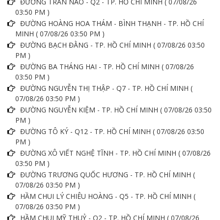
ĐƯỜNG TRẪN NÃO - Q2 - TP. HỒ CHÍ MINH ( 07/08/26
03:50 PM )
ĐƯỜNG HOÀNG HOA THÁM - BÌNH THẠNH - TP. HỒ CHÍ
MINH ( 07/08/26 03:50 PM )
ĐƯỜNG BẠCH ĐẰNG - TP. HỒ CHÍ MINH ( 07/08/26 03:50
PM )
ĐƯỜNG BA THÁNG HAI - TP. HỒ CHÍ MINH ( 07/08/26
03:50 PM )
ĐƯỜNG NGUYỄN THỊ THẬP - Q7 - TP. HỒ CHÍ MINH (
07/08/26 03:50 PM )
ĐƯỜNG NGUYỄN KIỆM - TP. HỒ CHÍ MINH ( 07/08/26 03:50
PM )
ĐƯỜNG TÔ KÝ - Q12 - TP. HỒ CHÍ MINH ( 07/08/26 03:50
PM )
ĐƯỜNG XÔ VIẾT NGHỆ TĨNH - TP. HỒ CHÍ MINH ( 07/08/26
03:50 PM )
ĐƯỜNG TRƯƠNG QUỐC HƯƠNG - TP. HỒ CHÍ MINH (
07/08/26 03:50 PM )
HẦM CHUI LÝ CHIÊU HOÀNG - Q5 - TP. HỒ CHÍ MINH (
07/08/26 03:50 PM )
HẦM CHUI MỸ THUỶ - Q2 - TP. HỒ CHÍ MINH ( 07/08/26