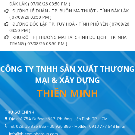
ĐẮK LẮK ( 07/08/26 03:50 PM )
ĐƯỜNG LÊ DUẨN - TP. BUÔN MA THUỘT - TỈNH ĐẮK LẮK
( 07/08/26 03:50 PM )
ĐƯỜNG ĐÔC LẬP TP. TUY HOÀ - TỈNH PHÚ YÊN ( 07/08/26
03:50 PM )
KHU ĐÔ THỊ THƯƠNG MẠI TÀI CHÍNH DU LỊCH - TP. NHA
TRANG ( 07/08/26 03:50 PM )
CÔNG TY TNHH SẢN XUẤT THƯƠNG
MẠI & XÂY DỰNG
THIÊN MINH
TRỤ SỞ CHÍNH
Địa chỉ: 75A Đường số 17, Phường Hiệp Bình, TP. HCM
Tel: 028. 35 926 885 - 35 926 886 - Hotlite : 0913 777 548
Email:
info@thienminhgroup.com