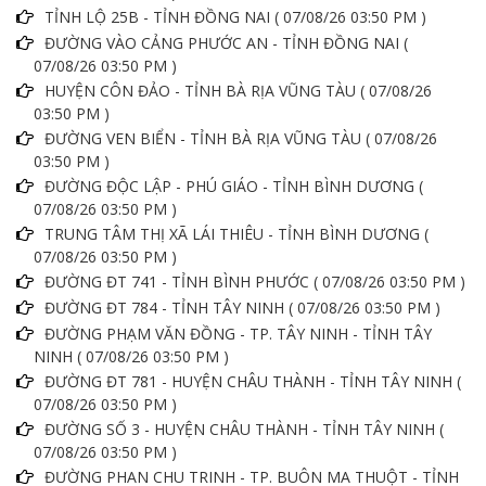
TỈNH LỘ 25B - TỈNH ĐỒNG NAI ( 07/08/26 03:50 PM )
ĐƯỜNG VÀO CẢNG PHƯỚC AN - TỈNH ĐỒNG NAI (
07/08/26 03:50 PM )
HUYỆN CÔN ĐẢO - TỈNH BÀ RỊA VŨNG TÀU ( 07/08/26
03:50 PM )
ĐƯỜNG VEN BIỂN - TỈNH BÀ RỊA VŨNG TÀU ( 07/08/26
03:50 PM )
ĐƯỜNG ĐỘC LẬP - PHÚ GIÁO - TỈNH BÌNH DƯƠNG (
07/08/26 03:50 PM )
TRUNG TÂM THỊ XÃ LÁI THIÊU - TỈNH BÌNH DƯƠNG (
07/08/26 03:50 PM )
ĐƯỜNG ĐT 741 - TỈNH BÌNH PHƯỚC ( 07/08/26 03:50 PM )
ĐƯỜNG ĐT 784 - TỈNH TÂY NINH ( 07/08/26 03:50 PM )
ĐƯỜNG PHẠM VĂN ĐỒNG - TP. TÂY NINH - TỈNH TÂY
NINH ( 07/08/26 03:50 PM )
ĐƯỜNG ĐT 781 - HUYỆN CHÂU THÀNH - TỈNH TÂY NINH (
07/08/26 03:50 PM )
ĐƯỜNG SỐ 3 - HUYỆN CHÂU THÀNH - TỈNH TÂY NINH (
07/08/26 03:50 PM )
ĐƯỜNG PHAN CHU TRINH - TP. BUÔN MA THUỘT - TỈNH