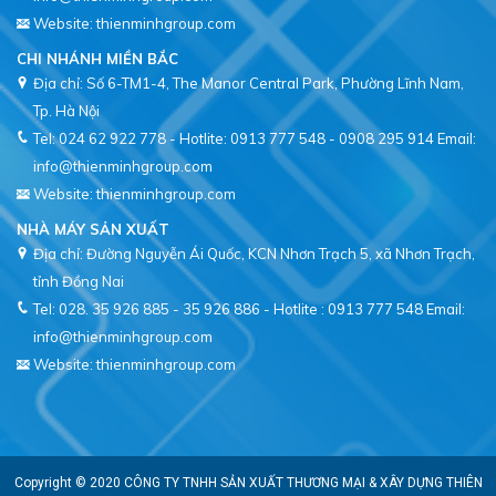
Website: thienminhgroup.com
CHI NHÁNH MIỀN BẮC
Địa chỉ: Số 6-TM1-4, The Manor Central Park, Phường Lĩnh Nam,
Tel: 024 62 922 778 - Hotlite: 0913 777 548 - 0908 295 914
Email:
info@thienminhgroup.com
Website: thienminhgroup.com
NHÀ MÁY SẢN XUẤT
Địa chỉ: Đường Nguyễn Ái Quốc, KCN Nhơn Trạch 5, xã Nhơn Trạch,
tỉnh Đồng Nai
Tel: 028. 35 926 885 - 35 926 886 - Hotlite : 0913 777 548
Email:
info@thienminhgroup.com
Website: thienminhgroup.com
Copyright © 2020
CÔNG TY TNHH SẢN XUẤT THƯƠNG MẠI & XÂY DỰNG THIÊN