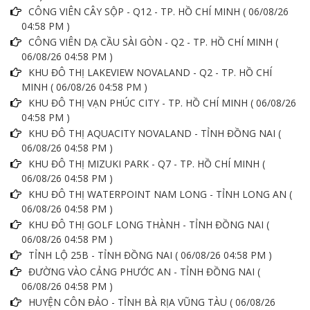
CÔNG VIÊN CÂY SỘP - Q12 - TP. HỒ CHÍ MINH ( 06/08/26
04:58 PM )
CÔNG VIÊN DẠ CẦU SÀI GÒN - Q2 - TP. HỒ CHÍ MINH (
06/08/26 04:58 PM )
KHU ĐÔ THỊ LAKEVIEW NOVALAND - Q2 - TP. HỒ CHÍ
MINH ( 06/08/26 04:58 PM )
KHU ĐÔ THỊ VẠN PHÚC CITY - TP. HỒ CHÍ MINH ( 06/08/26
04:58 PM )
KHU ĐÔ THỊ AQUACITY NOVALAND - TỈNH ĐỒNG NAI (
06/08/26 04:58 PM )
KHU ĐÔ THỊ MIZUKI PARK - Q7 - TP. HỒ CHÍ MINH (
06/08/26 04:58 PM )
KHU ĐÔ THỊ WATERPOINT NAM LONG - TỈNH LONG AN (
06/08/26 04:58 PM )
KHU ĐÔ THỊ GOLF LONG THÀNH - TỈNH ĐỒNG NAI (
06/08/26 04:58 PM )
TỈNH LỘ 25B - TỈNH ĐỒNG NAI ( 06/08/26 04:58 PM )
ĐƯỜNG VÀO CẢNG PHƯỚC AN - TỈNH ĐỒNG NAI (
06/08/26 04:58 PM )
HUYỆN CÔN ĐẢO - TỈNH BÀ RỊA VŨNG TÀU ( 06/08/26