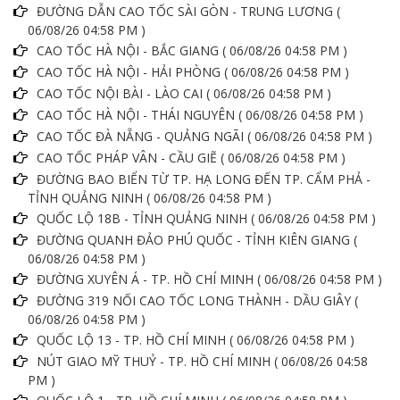
ĐƯỜNG DẪN CAO TỐC SÀI GÒN - TRUNG LƯƠNG (
06/08/26 04:58 PM )
CAO TỐC HÀ NỘI - BẮC GIANG ( 06/08/26 04:58 PM )
CAO TỐC HÀ NỘI - HẢI PHÒNG ( 06/08/26 04:58 PM )
CAO TỐC NỘI BÀI - LÀO CAI ( 06/08/26 04:58 PM )
CAO TỐC HÀ NỘI - THÁI NGUYÊN ( 06/08/26 04:58 PM )
CAO TỐC ĐÀ NẴNG - QUẢNG NGÃI ( 06/08/26 04:58 PM )
CAO TỐC PHÁP VÂN - CẦU GIẼ ( 06/08/26 04:58 PM )
ĐƯỜNG BAO BIỂN TỪ TP. HẠ LONG ĐẾN TP. CẨM PHẢ -
TỈNH QUẢNG NINH ( 06/08/26 04:58 PM )
QUỐC LỘ 18B - TỈNH QUẢNG NINH ( 06/08/26 04:58 PM )
ĐƯỜNG QUANH ĐẢO PHÚ QUỐC - TỈNH KIÊN GIANG (
06/08/26 04:58 PM )
ĐƯỜNG XUYÊN Á - TP. HỒ CHÍ MINH ( 06/08/26 04:58 PM )
ĐƯỜNG 319 NỐI CAO TỐC LONG THÀNH - DẦU GIÂY (
06/08/26 04:58 PM )
QUỐC LỘ 13 - TP. HỒ CHÍ MINH ( 06/08/26 04:58 PM )
NÚT GIAO MỸ THUỶ - TP. HỒ CHÍ MINH ( 06/08/26 04:58
PM )