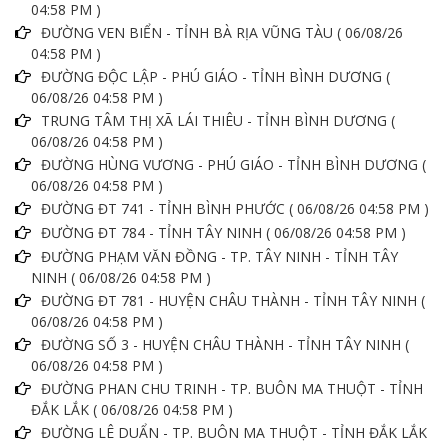
04:58 PM )
ĐƯỜNG VEN BIỂN - TỈNH BÀ RỊA VŨNG TÀU ( 06/08/26
04:58 PM )
ĐƯỜNG ĐỘC LẬP - PHÚ GIÁO - TỈNH BÌNH DƯƠNG (
06/08/26 04:58 PM )
TRUNG TÂM THỊ XÃ LÁI THIÊU - TỈNH BÌNH DƯƠNG (
06/08/26 04:58 PM )
ĐƯỜNG HÙNG VƯƠNG - PHÚ GIÁO - TỈNH BÌNH DƯƠNG (
06/08/26 04:58 PM )
ĐƯỜNG ĐT 741 - TỈNH BÌNH PHƯỚC ( 06/08/26 04:58 PM )
ĐƯỜNG ĐT 784 - TỈNH TÂY NINH ( 06/08/26 04:58 PM )
ĐƯỜNG PHẠM VĂN ĐỒNG - TP. TÂY NINH - TỈNH TÂY
NINH ( 06/08/26 04:58 PM )
ĐƯỜNG ĐT 781 - HUYỆN CHÂU THÀNH - TỈNH TÂY NINH (
06/08/26 04:58 PM )
ĐƯỜNG SỐ 3 - HUYỆN CHÂU THÀNH - TỈNH TÂY NINH (
06/08/26 04:58 PM )
ĐƯỜNG PHAN CHU TRINH - TP. BUÔN MA THUỘT - TỈNH
ĐẮK LẮK ( 06/08/26 04:58 PM )
ĐƯỜNG LÊ DUẨN - TP. BUÔN MA THUỘT - TỈNH ĐẮK LẮK