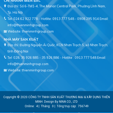
CHI NHÁNH MIỀN BẮC
Địa chỉ: Số 6-TM1-4, The Manor Central Park, Phường Lĩnh Nam,
Tel: 024 62 922 778 - Hotlite: 0913 777 548 - 0908 295 914
Email:
info@thienminhgroup.com
Website: thienminhgroup.com
NHÀ MÁY SẢN XUẤT
Địa chỉ: Đường Nguyễn Ái Quốc, KCN Nhơn Trạch 5, xã Nhơn Trạch,
tỉnh Đồng Nai
Tel: 028. 35 926 885 - 35 926 886 - Hotlite : 0913 777 548
Email:
info@thienminhgroup.com
Website: thienminhgroup.com
Copyright © 2020
CÔNG TY TNHH SẢN XUẤT THƯƠNG MẠI & XÂY DỰNG THIÊN
MINH
. Design By
NINA CO., LTD
Online:
4
|
Tháng:
0
|
Tổng truy cập:
756749