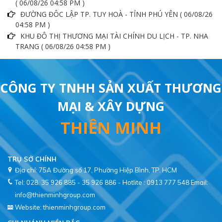
( 06/08/26 04:58 PM )
ĐƯỜNG ĐÔC LẬP TP. TUY HOÀ - TỈNH PHÚ YÊN ( 06/08/26
04:58 PM )
KHU ĐÔ THỊ THƯƠNG MẠI TÀI CHÍNH DU LỊCH - TP. NHA
TRANG ( 06/08/26 04:58 PM )
CÔNG TY TNHH SẢN XUẤT THƯƠNG
MẠI & XÂY DỰNG
THIÊN MINH
TRỤ SỞ CHÍNH
Địa chỉ: 75A Đường số 17, Phường Hiệp Bình, TP. HCM
Tel: 028. 35 926 885 - 35 926 886 - Hotlite : 0913 777 548
Email:
info@thienminhgroup.com
Website: thienminhgroup.com