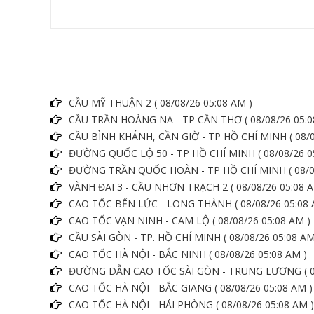
CẦU MỸ THUẬN 2 ( 08/08/26 05:08 AM )
CẦU TRẦN HOÀNG NA - TP CẦN THƠ ( 08/08/26 05:0
CẦU BÌNH KHÁNH, CẦN GIỜ - TP HỒ CHÍ MINH ( 08/0
ĐƯỜNG QUỐC LỘ 50 - TP HỒ CHÍ MINH ( 08/08/26 0
ĐƯỜNG TRẦN QUỐC HOÀN - TP HỒ CHÍ MINH ( 08/08
VÀNH ĐAI 3 - CẦU NHƠN TRẠCH 2 ( 08/08/26 05:08 A
CAO TỐC BẾN LỨC - LONG THÀNH ( 08/08/26 05:08 
CAO TỐC VẠN NINH - CAM LỘ ( 08/08/26 05:08 AM )
CẦU SÀI GÒN - TP. HỒ CHÍ MINH ( 08/08/26 05:08 AM
CAO TỐC HÀ NỘI - BẮC NINH ( 08/08/26 05:08 AM )
ĐƯỜNG DẪN CAO TỐC SÀI GÒN - TRUNG LƯƠNG ( 08
CAO TỐC HÀ NỘI - BẮC GIANG ( 08/08/26 05:08 AM )
CAO TỐC HÀ NỘI - HẢI PHÒNG ( 08/08/26 05:08 AM )