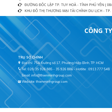
ĐƯỜNG ĐÔC LẬP TP. TUY HOÀ - TỈNH PHÚ YÊN ( 08/
KHU ĐÔ THỊ THƯƠNG MẠI TÀI CHÍNH DU LỊCH - TP. 
CÔNG TY
TRỤ SỞ CHÍNH
Địa chỉ: 75A Đường số 17, Phường Hiệp Bình, TP. HCM
Tel: 028. 35 926 885 - 35 926 886 - Hotlite : 0913 777 548
Email: info@thienminhgroup.com
Website: thienminhgroup.com