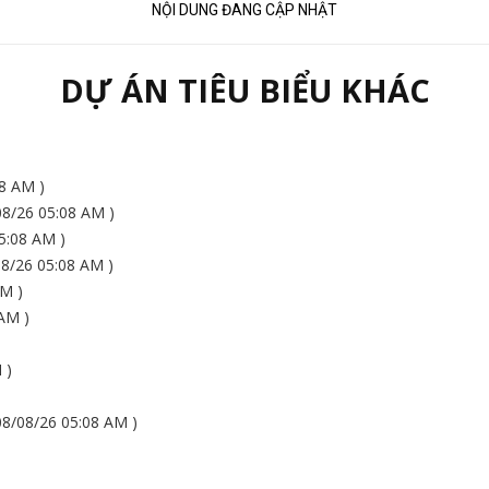
NỘI DUNG ĐANG CẬP NHẬT
DỰ ÁN TIÊU BIỂU KHÁC
8 AM )
8/26 05:08 AM )
5:08 AM )
/26 05:08 AM )
M )
AM )
 )
/08/26 05:08 AM )