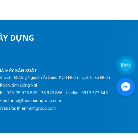
XÂY DỰNG
À MÁY SẢN XUẤT
Địa chỉ: Đường Nguyễn Ái Quốc, KCN Nhơn Trạch 5, xã Nhơn
Trạch, tỉnh Đồng Nai
Tel: 028. 35 926 885 - 35 926 886 - Hotlite : 0913 777 548
Email: info@thienminhgroup.com
Website: thienminhgroup.com