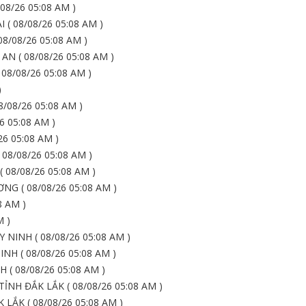
08/26 05:08 AM )
 08/08/26 05:08 AM )
8/08/26 05:08 AM )
 ( 08/08/26 05:08 AM )
8/08/26 05:08 AM )
)
08/26 05:08 AM )
 05:08 AM )
6 05:08 AM )
8/08/26 05:08 AM )
08/08/26 05:08 AM )
 ( 08/08/26 05:08 AM )
8 AM )
M )
NINH ( 08/08/26 05:08 AM )
H ( 08/08/26 05:08 AM )
( 08/08/26 05:08 AM )
NH ĐẮK LẮK ( 08/08/26 05:08 AM )
ẮK ( 08/08/26 05:08 AM )