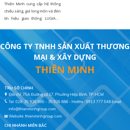
chiếu sáng tại nhiều dự án
Thiên Minh cung cấp hệ thống
giao thông trọng điểm
chiếu sáng, giá long môn và đèn
tín hiệu giao thông; LUGIACO
cùng các đối tác thi công lắp đặt
tại các dự án nút giao Trần Quốc
Hoàn – Cộng Hòa, Quốc lộ 50 và
CÔNG TY TNHH SẢN XUẤT THƯƠNG
cao tốc Bến Lức – Long Thành,
chào mừng 50 năm Ngày Giải
MẠI & XÂY DỰNG
phóng miền Nam, thống nhất
THIÊN MINH
đất nước.
TRỤ SỞ CHÍNH
Địa chỉ: 75A Đường số 17, Phường Hiệp Bình, TP. HCM
Tel: 028. 35 926 885 - 35 926 886 - Hotlite : 0913 777 548
Email:
info@thienminhgroup.com
Website: thienminhgroup.com
CHI NHÁNH MIỀN BẮC