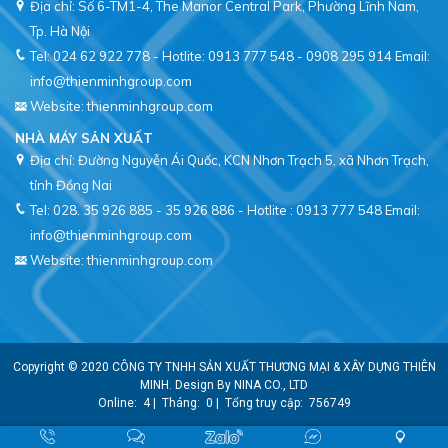
Địa chỉ: Số 6-TM1-4, The Manor Central Park, Phường Lĩnh Nam,
Tel: 024 62 922 778 - Hotlite: 0913 777 548 - 0908 295 914
Email:
info@thienminhgroup.com
Website: thienminhgroup.com
NHÀ MÁY SẢN XUẤT
Địa chỉ: Đường Nguyễn Ái Quốc, KCN Nhơn Trạch 5, xã Nhơn Trạch,
tỉnh Đồng Nai
Tel: 028. 35 926 885 - 35 926 886 - Hotlite : 0913 777 548
Email:
info@thienminhgroup.com
Website: thienminhgroup.com
Copyright © 2020
CÔNG TY TNHH SẢN XUẤT THƯƠNG MẠI & XÂY DỰNG THIÊN
MINH
. Design By
NINA CO., LTD
Online:
4
|
Tháng:
0
|
Tổng truy cập:
756749