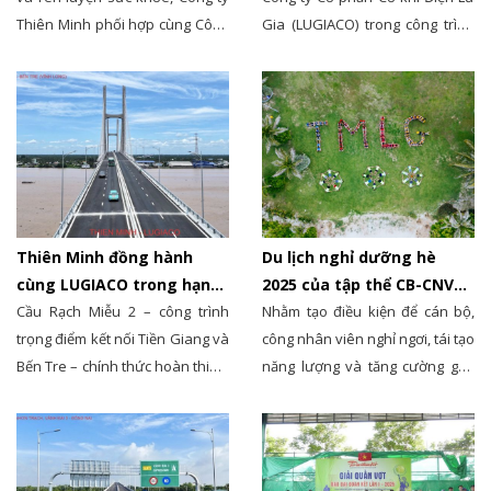
Thiên Minh phối hợp cùng Công
Gia (LUGIACO) trong công trình
ty Cổ phần Cơ khí Điện Lữ Gia
chiếu sáng cầu Bình Khánh –
(LUGIACO) đã chính thức khai
tuyến kết nối trọng điểm thuộc
mạc Giải bóng đá sân 7. Sự kiện
cao tốc Bến Lức – Long Thành.
là dịp để các cán bộ, nhân viên
hai đơn vị cùng nhau kết nối,
chia sẻ và lan tỏa tinh thần thể
thao mạnh mẽ.
Thiên Minh đồng hành
Du lịch nghỉ dưỡng hè
cùng LUGIACO trong hạng
2025 của tập thể CB-CNV
mục chiếu sáng Cầu Rạch
Cầu Rạch Miễu 2 – công trình
Công ty Thiên Minh và Lữ
Nhằm tạo điều kiện để cán bộ,
Miễu 2 – Bến Tre (Vĩnh
trọng điểm kết nối Tiền Giang và
Gia tại Cam Ranh – Vĩnh Hy
công nhân viên nghỉ ngơi, tái tạo
Long)
Bến Tre – chính thức hoàn thiện,
năng lượng và tăng cường gắn
đánh dấu thêm một bước tiến
kết nội bộ, mùa hè năm 2025,
quan trọng trong hành trình
Công ty Thiên Minh và Công ty
phát triển hạ tầng khu vực Đồng
Lữ Gia đã tổ chức chương trình
bằng sông Cửu Long. Thiên
du lịch nghỉ dưỡng cho tập thể