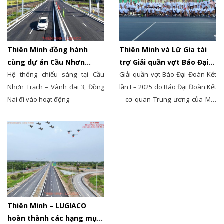
Minh tự hào là đơn vị cung cấp
Cán bộ – Công nhân viên tại
thiết bị chiếu sáng, đồng hành
Cam Ranh – Vĩnh Hy.
cùng Công ty Cổ phần Cơ khí
Điện Lữ Gia (LUGIACO) trong dự
Thiên Minh đồng hành
Thiên Minh và Lữ Gia tài
án này
cùng dự án Cầu Nhơn
trợ Giải quần vợt Báo Đại
Trạch – Vành đai 3, Đồng
Hệ thống chiếu sáng tại Cầu
Đoàn Kết lần I – 2025
Giải quần vợt Báo Đại Đoàn Kết
Nai
Nhơn Trạch – Vành đai 3, Đồng
lần I – 2025 do Báo Đại Đoàn Kết
Nai đi vào hoạt động
– cơ quan Trung ương của Mặt
trận Tổ quốc Việt Nam – tổ chức
đã diễn ra ngày 29/6/2025 tại TP.
Hồ Chí Minh, với sự tham gia tài
trợ của Công ty Thiên Minh và
Công ty Lữ Gia.
Thiên Minh – LUGIACO
hoàn thành các hạng mục