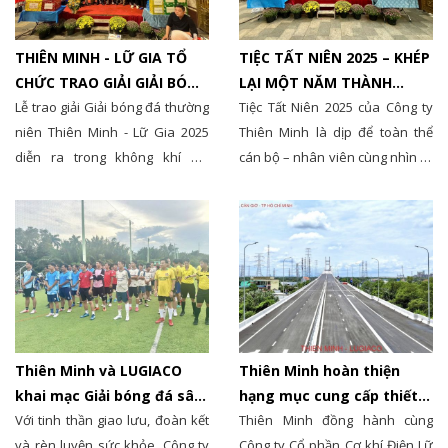
THIÊN MINH - LỮ GIA TỔ
TIỆC TẤT NIÊN 2025 – KHÉP
CHỨC TRAO GIẢI GIẢI BÓNG
LẠI MỘT NĂM THÀNH
ĐÁ THƯỜNG NIÊN 2025
Lễ trao giải Giải bóng đá thường
CÔNG CỦA TẬP THỂ THIÊN
Tiệc Tất Niên 2025 của Công ty
niên Thiên Minh - Lữ Gia 2025
MINH
Thiên Minh là dịp để toàn thể
diễn ra trong không khí sôi
cán bộ – nhân viên cùng nhìn lại
động, vinh danh các đội bóng
chặng đường một năm đã qua,
xuất sắc và lan tỏa tinh thần thể
gắn kết tập thể và hướng tới một
thao trong toàn công ty.
năm mới nhiều thành công.
Thiên Minh và LUGIACO
Thiên Minh hoàn thiện
khai mạc Giải bóng đá sân
hạng mục cung cấp thiết
7 – Gắn kết tinh thần, lan
Với tinh thần giao lưu, đoàn kết
bị chiếu sáng Cầu Bình
Thiên Minh đồng hành cùng
tỏa năng lượng tích cực
và rèn luyện sức khỏe, Công ty
Khánh – Cần Giờ
Công ty Cổ phần Cơ khí Điện Lữ