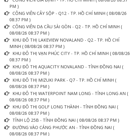
PM )
CÔNG VIÊN CÂY SỘP - Q12 - TP. HỒ CHÍ MINH ( 08/08/26
08:37 PM )
CÔNG VIÊN DẠ CẦU SÀI GÒN - Q2 - TP. HỒ CHÍ MINH (
08/08/26 08:37 PM )
KHU ĐÔ THỊ LAKEVIEW NOVALAND - Q2 - TP. HỒ CHÍ
MINH ( 08/08/26 08:37 PM )
KHU ĐÔ THỊ VẠN PHÚC CITY - TP. HỒ CHÍ MINH ( 08/08/26
08:37 PM )
KHU ĐÔ THỊ AQUACITY NOVALAND - TỈNH ĐỒNG NAI (
08/08/26 08:37 PM )
KHU ĐÔ THỊ MIZUKI PARK - Q7 - TP. HỒ CHÍ MINH (
08/08/26 08:37 PM )
KHU ĐÔ THỊ WATERPOINT NAM LONG - TỈNH LONG AN (
08/08/26 08:37 PM )
KHU ĐÔ THỊ GOLF LONG THÀNH - TỈNH ĐỒNG NAI (
08/08/26 08:37 PM )
TỈNH LỘ 25B - TỈNH ĐỒNG NAI ( 08/08/26 08:37 PM )
ĐƯỜNG VÀO CẢNG PHƯỚC AN - TỈNH ĐỒNG NAI (
08/08/26 08:37 PM )