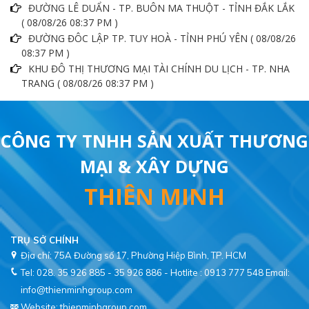
ĐƯỜNG LÊ DUẨN - TP. BUÔN MA THUỘT - TỈNH ĐẮK LẮK
( 08/08/26 08:37 PM )
ĐƯỜNG ĐÔC LẬP TP. TUY HOÀ - TỈNH PHÚ YÊN ( 08/08/26
08:37 PM )
KHU ĐÔ THỊ THƯƠNG MẠI TÀI CHÍNH DU LỊCH - TP. NHA
TRANG ( 08/08/26 08:37 PM )
CÔNG TY TNHH SẢN XUẤT THƯƠNG
MẠI & XÂY DỰNG
THIÊN MINH
TRỤ SỞ CHÍNH
Địa chỉ: 75A Đường số 17, Phường Hiệp Bình, TP. HCM
Tel: 028. 35 926 885 - 35 926 886 - Hotlite : 0913 777 548
Email:
info@thienminhgroup.com
Website: thienminhgroup.com