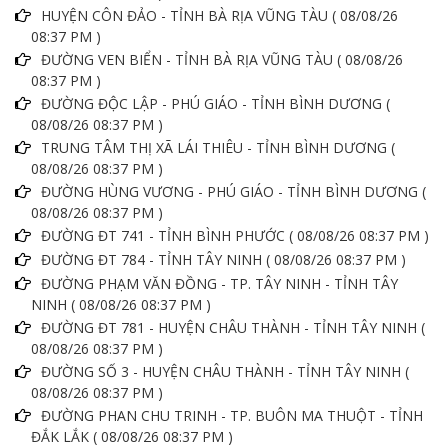
HUYỆN CÔN ĐẢO - TỈNH BÀ RỊA VŨNG TÀU ( 08/08/26
08:37 PM )
ĐƯỜNG VEN BIỂN - TỈNH BÀ RỊA VŨNG TÀU ( 08/08/26
08:37 PM )
ĐƯỜNG ĐỘC LẬP - PHÚ GIÁO - TỈNH BÌNH DƯƠNG (
08/08/26 08:37 PM )
TRUNG TÂM THỊ XÃ LÁI THIÊU - TỈNH BÌNH DƯƠNG (
08/08/26 08:37 PM )
ĐƯỜNG HÙNG VƯƠNG - PHÚ GIÁO - TỈNH BÌNH DƯƠNG (
08/08/26 08:37 PM )
ĐƯỜNG ĐT 741 - TỈNH BÌNH PHƯỚC ( 08/08/26 08:37 PM )
ĐƯỜNG ĐT 784 - TỈNH TÂY NINH ( 08/08/26 08:37 PM )
ĐƯỜNG PHẠM VĂN ĐỒNG - TP. TÂY NINH - TỈNH TÂY
NINH ( 08/08/26 08:37 PM )
ĐƯỜNG ĐT 781 - HUYỆN CHÂU THÀNH - TỈNH TÂY NINH (
08/08/26 08:37 PM )
ĐƯỜNG SỐ 3 - HUYỆN CHÂU THÀNH - TỈNH TÂY NINH (
08/08/26 08:37 PM )
ĐƯỜNG PHAN CHU TRINH - TP. BUÔN MA THUỘT - TỈNH
ĐẮK LẮK ( 08/08/26 08:37 PM )