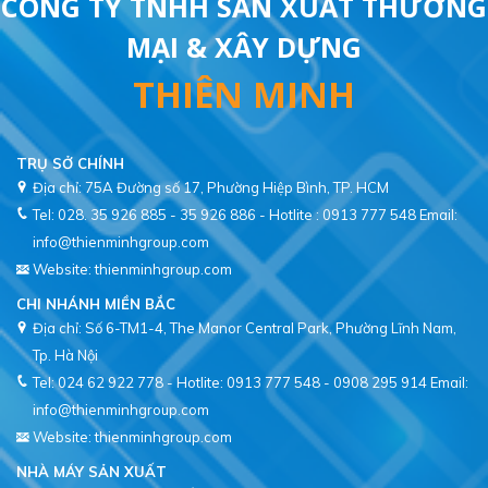
CÔNG TY TNHH SẢN XUẤT THƯƠNG
MẠI & XÂY DỰNG
THIÊN MINH
TRỤ SỞ CHÍNH
Địa chỉ: 75A Đường số 17, Phường Hiệp Bình, TP. HCM
Tel: 028. 35 926 885 - 35 926 886 - Hotlite : 0913 777 548
Email:
info@thienminhgroup.com
Website: thienminhgroup.com
CHI NHÁNH MIỀN BẮC
Địa chỉ: Số 6-TM1-4, The Manor Central Park, Phường Lĩnh Nam,
Tel: 024 62 922 778 - Hotlite: 0913 777 548 - 0908 295 914
Email:
info@thienminhgroup.com
Website: thienminhgroup.com
NHÀ MÁY SẢN XUẤT