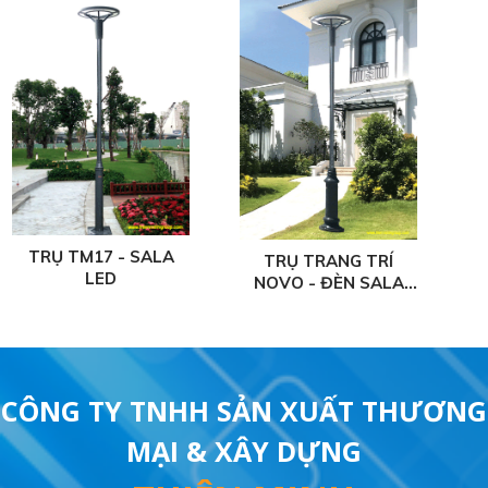
TRỤ TRANG TRÍ
TRỤ TRANG TRÍ
NOVO - ĐÈN SALA
NOVO - ĐÈN VISTAR
C
LED.
LED
CÔNG TY TNHH SẢN XUẤT THƯƠNG
MẠI & XÂY DỰNG