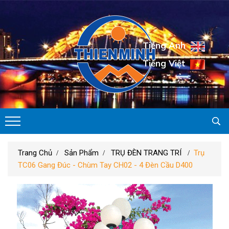
Tiếng Anh
Tiếng Việt
Trang Chủ
Sản Phẩm
TRỤ ĐÈN TRANG TRÍ
Trụ
TC06 Gang Đúc - Chùm Tay CH02 - 4 Đèn Cầu D400