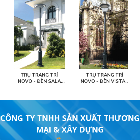
TRỤ TRANG TRÍ
TRỤ TRANG TRÍ
NOVO - ĐÈN SALA
NOVO - ĐÈN VISTAR
C
LED.
LED
CÔNG TY TNHH SẢN XUẤT THƯƠNG
MẠI & XÂY DỰNG