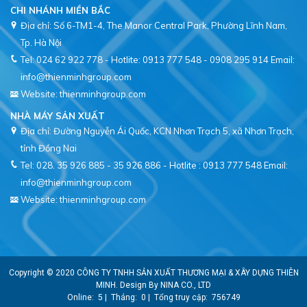
CHI NHÁNH MIỀN BẮC
Địa chỉ: Số 6-TM1-4, The Manor Central Park, Phường Lĩnh Nam,
Tel: 024 62 922 778 - Hotlite: 0913 777 548 - 0908 295 914
Email:
info@thienminhgroup.com
Website: thienminhgroup.com
NHÀ MÁY SẢN XUẤT
Địa chỉ: Đường Nguyễn Ái Quốc, KCN Nhơn Trạch 5, xã Nhơn Trạch,
tỉnh Đồng Nai
Tel: 028. 35 926 885 - 35 926 886 - Hotlite : 0913 777 548
Email:
info@thienminhgroup.com
Website: thienminhgroup.com
Copyright © 2020
CÔNG TY TNHH SẢN XUẤT THƯƠNG MẠI & XÂY DỰNG THIÊN
MINH
. Design By
NINA CO., LTD
Online:
5
|
Tháng:
0
|
Tổng truy cập:
756749