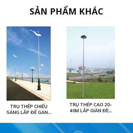
SẢN PHẨM KHÁC
TRỤ THÉP CAO 20-
TRỤ THÉP TRÒN CÔN
40M LẮP GIÀN ĐÈN
LIỀN CẦN
NÂNG HẠ