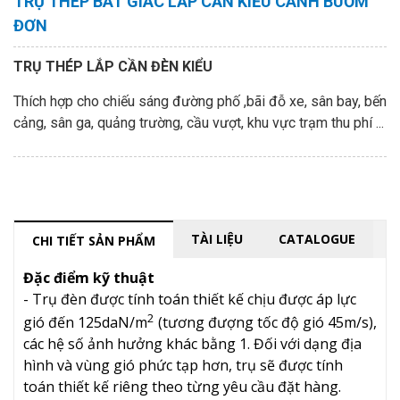
TRỤ THÉP BÁT GIÁC LẮP CẦN KIỂU CÁNH BUỒM
ĐƠN
TRỤ THÉP LẮP CẦN ĐÈN KIỂU
Thích hợp cho chiếu sáng đường phố ,bãi đỗ xe, sân bay, bến
cảng, sân ga, quảng trường, cầu vượt, khu vực trạm thu phí ...
TÀI LIỆU
CATALOGUE
CHI TIẾT SẢN PHẨM
Đặc điểm kỹ thuật
- Trụ đèn được tính toán thiết kế chịu được áp lực
2
gió đến 125daN/m
(tương đượng tốc độ gió 45m/s),
các hệ số ảnh hưởng khác bằng 1. Đối với dạng địa
hình và vùng gió phức tạp hơn, trụ sẽ được tính
toán thiết kế riêng theo từng yêu cầu đặt hàng.