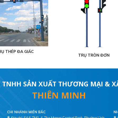
Ụ THÉP ĐA GIÁC
TRỤ TRÒN ĐƠN
 TNHH SẢN XUẤT THƯƠNG MẠI & 
THIÊN MINH
CHI NHÁNH MIỀN BẮC
NH
Địa chỉ: Số 6-TM1-4, The Manor Central Park, Phường Lĩnh