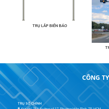
TRỤ LẮP BIỂN BÁO
TR
CÔNG TY
TRỤ SỞ CHÍNH
Địa chỉ: 75A Đường số 17, Phường Hiệp Bình, TP. HCM