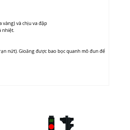
a vàng) và chịu va đập
 nhiệt.
bị rạn nứt). Gioăng được bao bọc quanh mô đun để