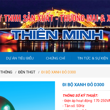
DỰ ÁN TIÊU BIỂU
CHỨNG CHỈ
TIN TỨC & SỰ KIỆN
O THÔNG
ĐÈN THGT
ĐI BỘ XANH ĐỎ D300
ĐI BỘ XANH ĐỎ D300
THÔNG SỐ KỸ THUẬT:
- Điện áp hoạt động: 170-250V
- Tần số: 50Hz