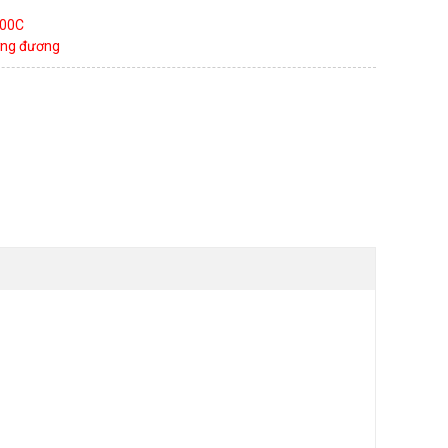
700C
ương đương