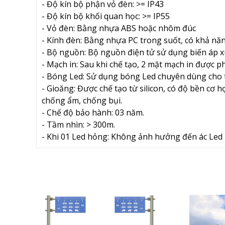
- Độ kín bộ phận vỏ đèn: >= IP43
- Độ kín bộ khối quan học: >= IP55
- Vỏ đèn: Bằng nhựa ABS hoặc nhôm đúc
- Kính đèn: Bằng nhựa PC trong suốt, có khả năn
- Bộ nguồn: Bộ nguồn điện tử sử dụng biến áp xu
- Mạch in: Sau khi chế tạo, 2 mặt mạch in được 
- Bóng Led: Sử dụng bóng Led chuyên dùng cho t
- Gioăng: Được chế tạo từ silicon, có độ bền cơ
chống ẩm, chống bụi.
- Chế độ bảo hành: 03 năm.
- Tầm nhìn: > 300m.
- Khi 01 Led hỏng: Không ảnh hưởng đến ác Led 