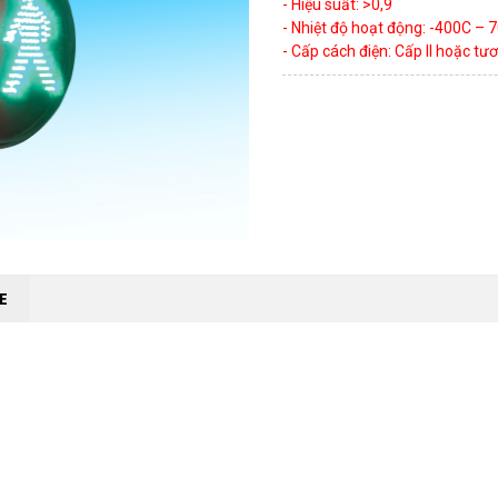
- Hiệu suất: >0,9
- Nhiệt độ hoạt động: -400C – 
- Cấp cách điện: Cấp II hoặc t
E