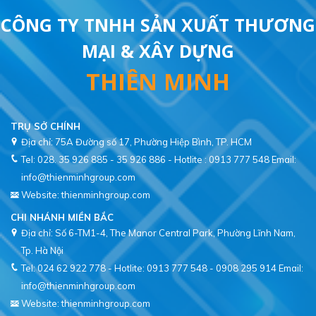
CÔNG TY TNHH SẢN XUẤT THƯƠNG
MẠI & XÂY DỰNG
THIÊN MINH
TRỤ SỞ CHÍNH
Địa chỉ: 75A Đường số 17, Phường Hiệp Bình, TP. HCM
Tel: 028. 35 926 885 - 35 926 886 - Hotlite : 0913 777 548
Email:
info@thienminhgroup.com
Website: thienminhgroup.com
CHI NHÁNH MIỀN BẮC
Địa chỉ: Số 6-TM1-4, The Manor Central Park, Phường Lĩnh Nam,
Tel: 024 62 922 778 - Hotlite: 0913 777 548 - 0908 295 914
Email:
info@thienminhgroup.com
Website: thienminhgroup.com