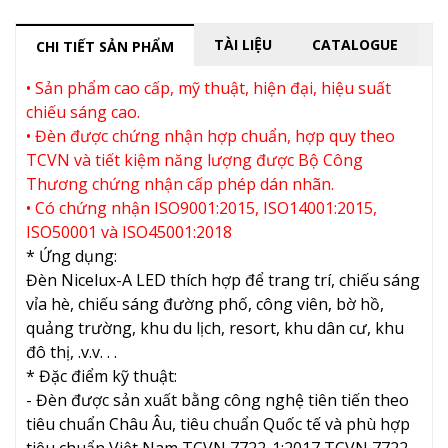
TÀI LIỆU
CATALOGUE
CHI TIẾT SẢN PHẨM
• Sản phẩm cao cấp, mỹ thuật, hiện đại, hiệu suất
chiếu sáng cao.
• Đèn được chứng nhận hợp chuẩn, hợp quy theo
TCVN và tiết kiệm năng lượng được Bộ Công
Thương chứng nhận cấp phép dán nhãn.
• Có chứng nhận ISO9001:2015, ISO14001:2015,
ISO50001 và ISO45001:2018
* Ứng dụng:
Đèn Nicelux-A LED thích hợp để trang trí, chiếu sáng
vỉa hè, chiếu sáng đường phố, công viên, bờ hồ,
quảng trường, khu du lịch, resort, khu dân cư, khu
đô thị, .v.v. . .
* Đặc điểm kỹ thuật:
- Đèn được sản xuất bằng công nghệ tiên tiến theo
tiêu chuẩn Châu Âu, tiêu chuẩn Quốc tế và phù hợp
tiêu chuẩn Việt Nam TCVN 7722-1:2017 TCVN 7722-