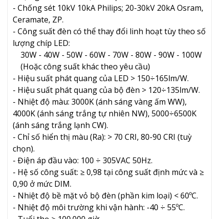
- Chống sét 10kV 10kA Philips; 20-30kV 20kA Osram,
Ceramate, ZP.
- Công suất đèn có thể thay đổi linh hoạt tùy theo số
lượng chíp LED:
30W - 40W - 50W - 60W - 70W - 80W - 90W - 100W
(Hoặc công suất khác theo yêu cầu)
- Hiệu suất phát quang của LED > 150÷165lm/W.
- Hiệu suất phát quang của bộ đèn > 120÷135lm/W.
- Nhiệt độ màu: 3000K (ánh sáng vàng ấm WW),
4000K (ánh sáng trắng tự nhiên NW), 5000÷6500K
(ánh sáng trắng lạnh CW).
- Chỉ số hiển thị màu (Ra): > 70 CRI, 80-90 CRI (tuỳ
chọn).
- Điện áp đầu vào: 100 ÷ 305VAC 50Hz.
- Hệ số công suất: ≥ 0,98 tại công suất định mức và ≥
0,90 ở mức DIM.
- Nhiệt độ bề mặt vỏ bộ đèn (phần kim loại) < 60ºC.
- Nhiệt độ môi trường khi vận hành: -40 ÷ 55ºC.
- Tuổi thọ ≥ 100.000 giờ.