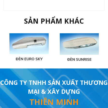
SẢN PHẨM KHÁC
ĐÈN EURO SKY
ĐÈN SUNRISE
CÔNG TY TNHH SẢN XUẤT THƯƠNG
MẠI & XÂY DỰNG
THIÊN MINH